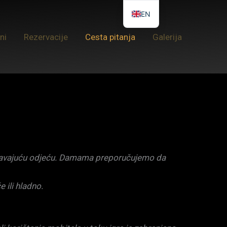
EN
ni
Rezervacije
Cesta pitanja
Galerija
ničavajuću odjeću. Damama preporučujemo da
 ili hladno.