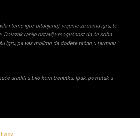
a i teme igre, pitanjima), vrijeme za samu igru, te
e. Dolazak ranije ostavlja mogućnost da će soba
ašu igru, pa vas molimo da dođete tačno u terminu
guće uraditi u bilo kom trenutku. Ipak, povratak u
 Theme