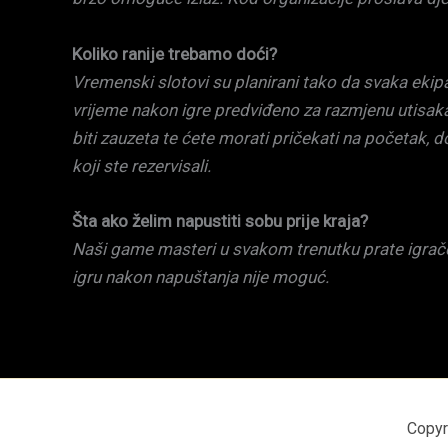
Koliko ranije trebamo doći?
Vremenski slotovi su planirani tako da svaka ekipa
vrijeme nakon igre predviđeno za razmjenu utisaka
biti zauzeta te ćete morati pričekati na početak,
koji ste rezervisali.
Šta ako želim napustiti sobu prije kraja?
Naši game masteri u svakom trenutku prate igrače, t
igru nakon napuštanja nije moguć.
Copyr