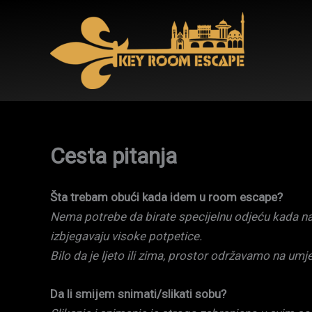
Skip
to
content
Cesta pitanja
Šta trebam obući kada idem u room escape?
Nema potrebe da birate specijelnu odjeću kada na
izbjegavaju visoke potpetice.
Bilo da je ljeto ili zima, prostor održavamo na umje
Da li smijem snimati/slikati sobu?