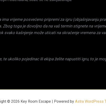
 ima vrijeme posvećeno pripremi za igru (objašnjavanju pravil
. Zbog toga je dovoljno da na vaš termin stignete na vrijem
 dok svako kašnjenje može uticati na skraćenje vremena za v
e ukoliko pojedinac ili ekipa želite napustiti igru, to je mo
ight © 2026 Key Room Escape | Powered by
Astra WordPress