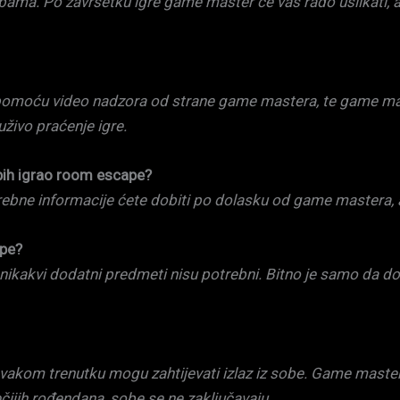
bama. Po završetku igre game master će vas rado uslikati, al
da pomoću video nadzora od strane game mastera, te game ma
uživo praćenje igre.
bih igrao room escape?
rebne informacije ćete dobiti po dolasku od game mastera, a
ape?
e nikakvi dodatni predmeti nisu potrebni. Bitno je samo da 
u svakom trenutku mogu zahtijevati izlaz iz sobe. Game maste
čijih rođendana, sobe se ne zaključavaju.