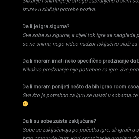
Slikanje i snimanje je strogo zabranjeno u svim so
izuzev u slučaju potrebe poziva.
Da li je igra sigurna?
Sve sobe su sigurne, a cijeli tok igre se nadgle
se ne snima, nego video nadzor isključivo služi za 
Da li moram imati neko specifično predznanje da 
Nikakvo predznanje nije potrebno za igre. Sve pot
Da li moram ponijeti nešto da bih igrao room esc
Sve što je potrebno za igru se nalazi u sobama, t
Da li su sobe zaista zaključane?
Sobe se zaključavaju po početku igre, ali igrači 
brzo omoguće izlaz. Kod organizacije proslava dje