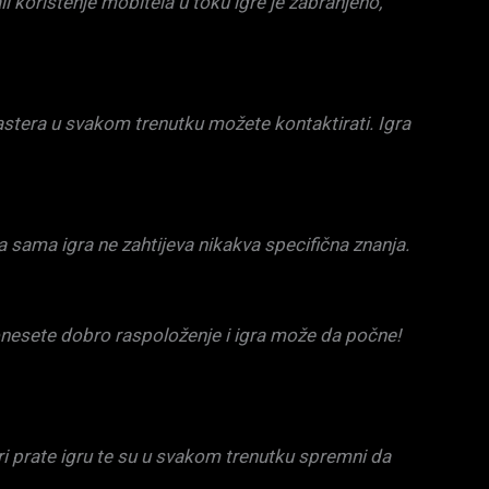
i korištenje mobitela u toku igre je zabranjeno,
stera u svakom trenutku možete kontaktirati. Igra
 sama igra ne zahtijeva nikakva specifična znanja.
donesete dobro raspoloženje i igra može da počne!
ri prate igru te su u svakom trenutku spremni da