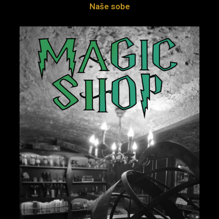
Naše sobe